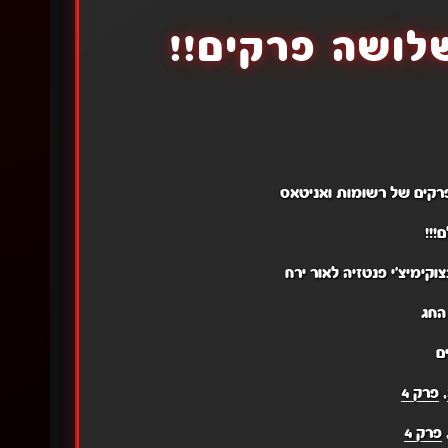
לושה פרקים!!
רקים של רשומות ואניטאס
!!!
וקימיצ'י פנטזיה לאור ירח
החג
ם
,
פרק 4
פרק 4