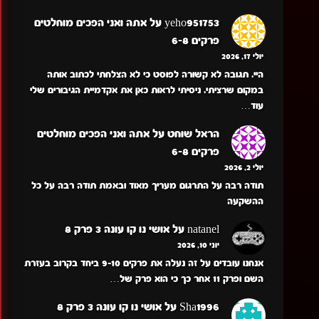
yeho951753
על
אתה ואני הפכים מוחלטים
פרקים 6-8
יולי 17, 2026
היי. תגובה לא קשורה לפוסט כי לא הצלחתי לכתוב אותה
במקום שרציתי. ניסיתי לראות כאן את אקדמיית הגיבורים שלי
עוד…
הראל שוחט
על
אתה ואני הפכים מוחלטים
פרקים 6-8
יולי 2, 2026
תודה רבה על התרגום מעריך מאוד ובאמת תודה רבה על כל
ההשקעה
natanel
על
אושי נו קו עונה 3 פרק 8
יוני 10, 2026
אנחנו עובדים על זה נעלה את פרקים 9-10 ביחד בקרוב בעזרת
השם ופרק 11 אחר כך כי הוא פרק של…
Sha1996
על
אושי נו קו עונה 3 פרק 8