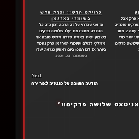
ע
פרויקט חדש!! ופרק חדש
א פרק אבל
בשומרי הארגמן
פרקים פנטזיה
אז אני עבדתי על זה הרבה זמן כזה כל
לאור ירח פרק 6 ומושקו טנסיי עונה 2 מחר
הסדרה מתורגמת יעלו שלושה פרקים
תי יותר מדי
בשבוע וזאת באמת סדרה ממש טובה אני
שלושה פרקים
ממליץ לכולם ושומרי הארגמן פרק נחמד
חמישי-שומרי הארגמן פרק 15, ואולי עוד
ביותר אז לכו תצפו ביום ראשון כנראה יעלו
 שבת- אנימה
ספטמבר 23, 2021
שלושה פרקים רשומות ואניטאס: דרייב: פרק
1 מגה: פרק 1 שומרי הארגמן: דרייב: פרק
13…
Next
הודעה חשובה על פנטזיה לאור ירח
אניטאס שלושה פרקים!!
”