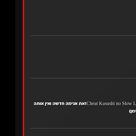
אתם יכולים לתרגם את Cheat Kusushi no Slow Life: Isekai ni Tsukurou Drugstoreזאת אנימה חדשה ואין אותה
מן)