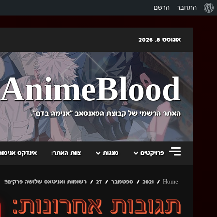
אודות
התחבר
הרשם
וורדפרס
Skip
אוגוסט 8, 2026
to
content
AnimeBlood
האתר הרשמי של קבוצת הפאנסאב "אנימה בדם".
פרויקטים
מנגות
צוות האתר:
אינדקס אנימות
Home
2021
ספטמבר
27
רשומות ואניטאס שלושה פרקים!!