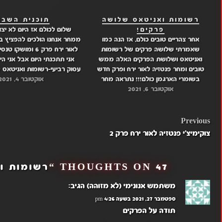
רשומות ואניטאס שלושה
תוכנית השבו
פרקים!
שלום לכולם אז היום לא יצ
אחר צהריים טובים כולם, אז הנה כמו
ממחר אנחנו הולכים להפציץ ב
שאמרתי שלושה פרקים של רשומות
ואניטאס ושלושת הפרקים האלה ממש
אני תתכנתי היום אבל אני היי
טובים ומחר פנטזיה לאור ירח ופרק חדש
עסוק רביעי-רשומות ואניטאס 
בשומרי הארגמן כולם!!! נתראה מחר
אוקטובר 4, 2021
אוקטובר 6, 2021
קישורים לפרקים: דרייב: פרק 7, פרק 8, פרק
פרק בפנטזיה לאור ירח מוצאי
9, מגה: פרק 7, פרק 8, פרק 9,
חדשה…
POST
Previous
צוקימיצ'י פנטזיה לאור ירח פרק 2
NAVIGATION
47 THOUGHTS ON “
רשומות ו
משתמש אנונימי (לא מזוהה)
הגיב:
ספטמבר 27, 2021 בשעה 4:26 pm
תודה על הפרקים