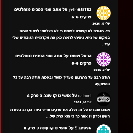
yeho951753
על
אתה ואני הפכים מוחלטים
פרקים 6-8
יולי 17, 2026
היי. תגובה לא קשורה לפוסט כי לא הצלחתי לכתוב אותה
במקום שרציתי. ניסיתי לראות כאן את אקדמיית הגיבורים שלי
עוד…
הראל שוחט
על
אתה ואני הפכים מוחלטים
פרקים 6-8
יולי 2, 2026
תודה רבה על התרגום מעריך מאוד ובאמת תודה רבה על כל
ההשקעה
natanel
על
אושי נו קו עונה 3 פרק 8
יוני 10, 2026
אנחנו עובדים על זה נעלה את פרקים 9-10 ביחד בקרוב בעזרת
השם ופרק 11 אחר כך כי הוא פרק של…
Sha1996
על
אושי נו קו עונה 3 פרק 8