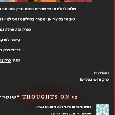
שלום לכולם אז מי שבבית כנסת מבין שזה מה ז
טוב אז בקיצור אני ממהר במילים אז אני לא יוד
הפרק הזה אחלה גם
קישור לפרק:
דרייב:
פרק 12
מגה:
פרק 12
POST
Previous
פרק חדש בסליים!
NAVIGATION
12 THOUGHTS ON “
שומרי 
משתמש אנונימי (לא מזוהה)
הגיב:
ספטמבר 17, 2021 בשעה 1:12 am