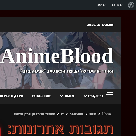
אודות
התחבר
הרשם
וורדפרס
Skip
אוגוסט 8, 2026
to
content
AnimeBlood
האתר הרשמי של קבוצת הפאנסאב "אנימה בדם".
פרויקטים
מנגות
צוות האתר:
אינדקס אנימות
Home
2021
ספטמבר
17
שומרי הארגמן פרק חדש!!