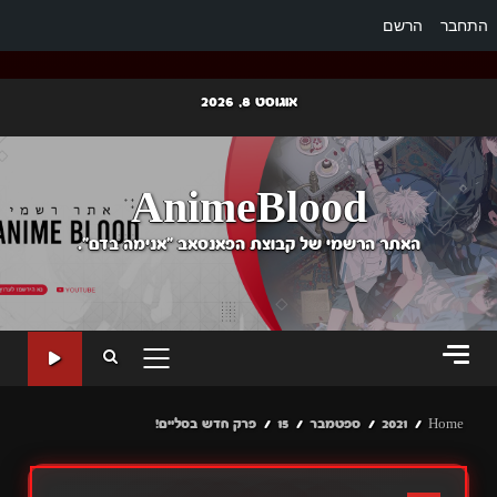
התחבר
הרשם
Ski
אוגוסט 8, 2026
t
conten
AnimeBlood
האתר הרשמי של קבוצת הפאנסאב "אנימה בדם".
PRIMARY
MENU
Home
2021
ספטמבר
15
פרק חדש בסליים!