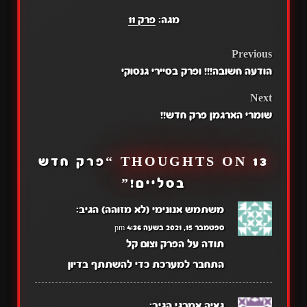
מגה:
פרק 11
POST
Previous
הודעה חשובה!!! ופרק בסיירי גנסוקי
NAVIGATION
Next
שומרי הארגמן פרק חדש!!
13 THOUGHTS ON “
פרק חדש
בסליים!
”
משתמש אנונימי (לא מזוהה)
הגיב:
ספטמבר 15, 2021 בשעה 4:36 pm
תודה על הפרק וצום קל
התחבר למערכת כדי להשתתף בדיון
גאיה אמרגי
הגיב: