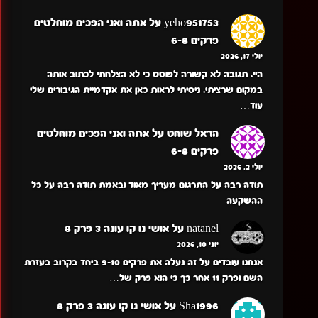
yeho951753
על
אתה ואני הפכים מוחלטים
פרקים 6-8
יולי 17, 2026
היי. תגובה לא קשורה לפוסט כי לא הצלחתי לכתוב אותה
במקום שרציתי. ניסיתי לראות כאן את אקדמיית הגיבורים שלי
עוד…
הראל שוחט
על
אתה ואני הפכים מוחלטים
פרקים 6-8
יולי 2, 2026
תודה רבה על התרגום מעריך מאוד ובאמת תודה רבה על כל
ההשקעה
natanel
על
אושי נו קו עונה 3 פרק 8
יוני 10, 2026
אנחנו עובדים על זה נעלה את פרקים 9-10 ביחד בקרוב בעזרת
השם ופרק 11 אחר כך כי הוא פרק של…
Sha1996
על
אושי נו קו עונה 3 פרק 8