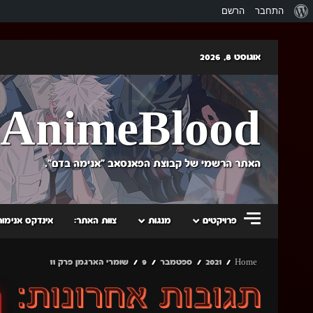
אודות
התחבר
הרשם
וורדפרס
Skip
אוגוסט 8, 2026
to
content
AnimeBlood
האתר הרשמי של קבוצת הפאנסאב "אנימה בדם".
פרויקטים
מנגות
צוות האתר:
אינדקס אנימות
Home
2021
ספטמבר
9
שומרי הארגמן פרק 11