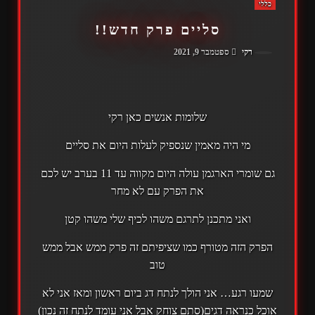
כללי
סליים פרק חדש!!
רקי
ספטמבר 9, 2021
שלומות אנשים כאן רקי
מי היה מאמין שנספיק לעלות היום את סליים
גם שומרי הארגמן עולה היום מקווה עד 11 בערב יש לכם
את הפרק עם לא מחר
ואני מתכנן לתרגם משהו לכיף שלי משהו קטן
הפרק הזה מטורף כמו שציפיתם זה פרק ממש אבל ממש
טוב
שמעו רגע… אני הולך לנתח דג ביום ראשון ומאז אני לא
אוכל כנראה דגים(סתם צוחק אבל אני עומד לנתח זה נכון)