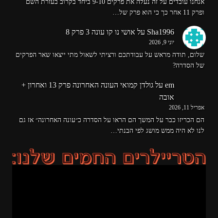
אנחנו עובדים על זה נעלה את פרקים 9-10 ביחד בקרוב בעזרת השם
ופרק 11 אחר כך כי הוא פרק של…
Sha1996
על
אושי נו קו עונה 3 פרק 8
יוני 9, 2026
שלום, תודה מראש על עבודתכם ורציתי לשאול מתי ייצאו שאר הפרקים
של הסדרה?
em
על
גולדן קמואי העונה האחרונה פרק 13 ואחרון +
אובה
אפריל 11, 2026
הם הכריזו כבר על המשך הם הראו על הסדרה כ״עונה האחרונה״ אז גם
לנו לא היה ממש מושג לפי הבנתי…