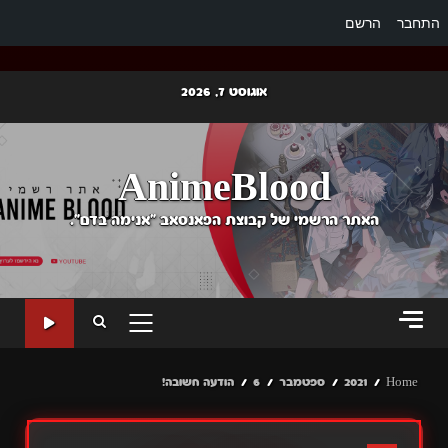
התחבר
הרשם
Ski
אוגוסט 7, 2026
t
conten
AnimeBlood
האתר הרשמי של קבוצת הפאנסאב "אנימה בדם".
PRIMARY
MENU
Home
2021
ספטמבר
6
הודעה חשובה!