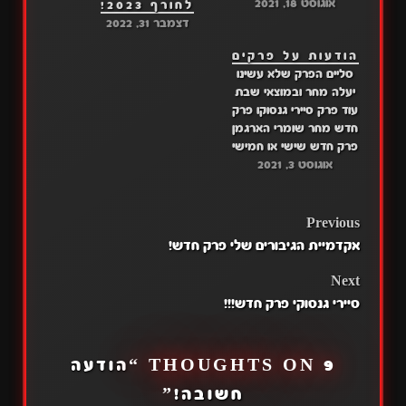
אוגוסט 18, 2021
תפסיקו לשאול סליים הוא
לחורף 2023!
כנראה מחר יבוא (לא
דצמבר 31, 2022
מבטיח) קיוקי סואירי- יום
הודעות על פרקים
שישי ושומרי
סליים הפרק שלא עשינו
הארגמן-חמישי(מקווה)
יעלה מחר ובמוצאי שבת
עוד פרק סיירי גנסוקו פרק
חדש מחר שומרי הארגמן
פרק חדש שישי או חמישי
אוגוסט 3, 2021
קיוקי סאורי יום שישי תהנו
לכם מהשבוע הזה
POST
Previous
אקדמיית הגיבורים שלי פרק חדש!
NAVIGATION
Next
סיירי גנסוקי פרק חדש!!!
9 THOUGHTS ON “
הודעה
חשובה!
”