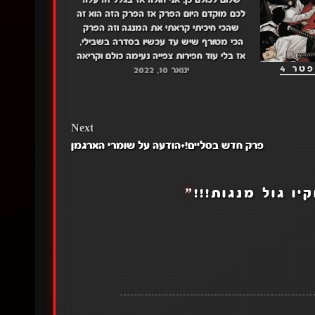
שלום לכולם כן, אני חולה אז בגלל זה עלה
לכם מוקדם היום הפרק אז הפרק הזה הוא זה
שהכי חיכיתי קראתי את המנגה וזה הפרק
הכי מטורף שיש עד עכשיו בסדרה בשבילי,
אז בלי עוד חפירות צפייה נעימה כולם וקריאה
טר 4
ינואר 10, 2022
נעימה!!! קוטלי השדים: דרייב: פרק 13 מגה:
פרק 13 קוטלי…
Next
פרק חדש בסליים!+הודעה על שומרי הארגמן
יו גול מנגות!!!
”