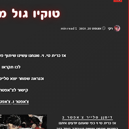
טוקיו גול מנ
1 min read
רקי
אוגוסט 25, 2021
אז כרית טי. וי. ואנחנו עשינו שיתוף 
לכו תקראו
וכנראה שמחר יוצא סליים
קישור לצ"אפטרי
צ'אפטר 1
,
צ'אפטר
דימןן סלייר צ׳אפטר 2
אז כרית טי וי כפי שאתם יודעים איתנו