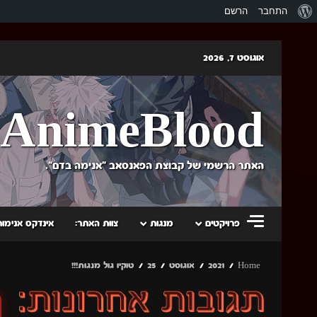
אודות
התחבר
הרשם
וורדפרס
Skip
אוגוסט 7, 2026
to
content
AnimeBlood
האתר הרשמי של קבוצת הפאנסאב "אנימה בדם".
פרויקטים
מנגות
צוות האתר:
אינדקס אנימות
Home
2021
אוגוסט
25
טוקיו גול מנגות!!!