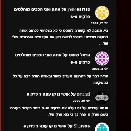
yeho951753
על
אתה ואני הפכים מוחלטים
פרקים 6-8
יולי 17, 2026
היי. תגובה לא קשורה לפוסט כי לא הצלחתי לכתוב אותה
במקום שרציתי. ניסיתי לראות כאן את אקדמיית הגיבורים שלי
עוד…
הראל שוחט
על
אתה ואני הפכים מוחלטים
פרקים 6-8
יולי 2, 2026
תודה רבה על התרגום מעריך מאוד ובאמת תודה רבה על כל
ההשקעה
natanel
על
אושי נו קו עונה 3 פרק 8
יוני 10, 2026
אנחנו עובדים על זה נעלה את פרקים 9-10 ביחד בקרוב בעזרת
השם ופרק 11 אחר כך כי הוא פרק של…
Sha1996
על
אושי נו קו עונה 3 פרק 8