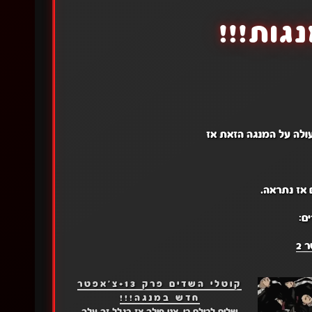
גות!!!
פעולה על המנגה הזאת אז
 אז נתראה.
ם:
 2
קוטלי השדים פרק 13+צ'אפטר
חדש במנגה!!!