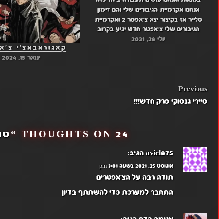
במנגות ואנחנו עושים תעבודה ביחד כזה
אנחנו אקדמיית הגיבורים שלי והם דימון
סלייר אז בקיצור יצא צ׳אפטר 2 ואקדמיית
הגיבורים שלי צ׳אפטר חדש יגיע בקרוב
יולי 28, 2021
קישור אליו: צ'אפטר 2,
קאגוראבאצ'י צ'אפ
ינואר 15, 2024
POST
Previous
סיירי גנסוקי פרק חדש!!!
NAVIGATION
24 THOUGHTS ON “
טוק
aviel875
הגיב:
אוגוסט 25, 2021 בשעה 3:01 pm
תודה רבה על הצ'אפטרים
התחבר למערכת כדי להשתתף בדיון
אנימה בדם
הגיב: