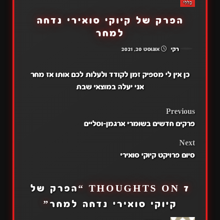
כללי
הפרק של קיוקי סואירי נדחה
למחר
רקי
אוגוסט 20, 2021
כן אין לי מספיק זמן לקודד ולעלות לכם אותו אז מחר
אני יעלה במוצאי שבת
POST
Previous
פרקים חדשים בשומרי ארגמן-וסליים
NAVIGATION
Next
סיום פרויקט קיוקי סואירי
7 THOUGHTS ON “
הפרק של
קיוקי סואירי נדחה למחר
”