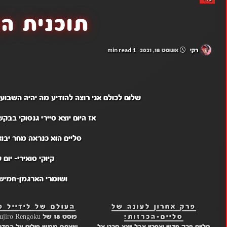
תוכנית ה
1 min read
רקי
אוגוסט 18, 2021
שלום לכולם אני רוצה להודיע מה יהיה השבוע
אז היום יוצא סיירי גנסוקי בב
סליים הוא כנראה מחר יבוא
קיוקי סואירי- יום 
ושומרי הארגמן-חמישי
פרק אחרון לעונה של
העולם של לידייל פרק 
סליים+הכרזות!