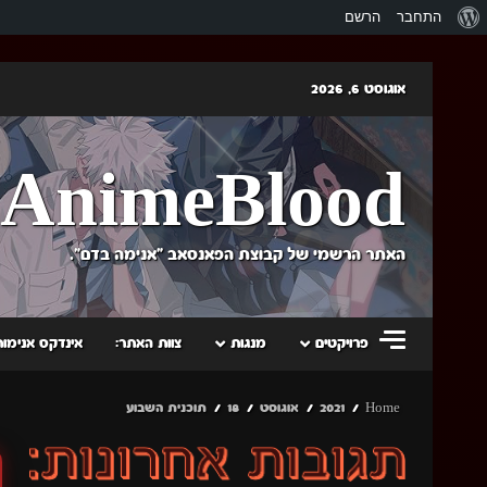
אודות
התחבר
הרשם
וורדפרס
Skip
אוגוסט 6, 2026
to
content
AnimeBlood
האתר הרשמי של קבוצת הפאנסאב "אנימה בדם".
פרויקטים
מנגות
צוות האתר:
אינדקס אנימות
Home
2021
אוגוסט
18
תוכנית השבוע