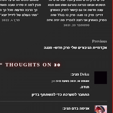
סליים פרק חדש ואחרון אבל יוצא סרט אל
שאתם ממש חולים על הסדרה
תשכחו אנחנו כנראה נתרגם אותו ואם תצא
מבין למה זו סדרה טובה מאוד 
עונה חדשה אז גם קישור לפרק האחרון:
כך הרבה הודעות מכל כך ה
דרייב: פרק 12 מגה: פרק 12 בגלל שזה
"מתי העולם של לידייל יוצא",
הפרק האחרון אני רוצה להכריז מה יהיה איזה
מרץ 4, 2022
העולם של לידייל היום". יואוו
ספטמבר 23, 2021
סדרות יבואו Platinum End-האנימה הזו היא
עשיתם לי אבל למרות כל זה
מהיוצרים של מחברת המוות לפי
שממעתי…
POST
Previous
אקדמיית הגיבורים שלי פרק חדש+ מנגה
NAVIGATION
30 THOUGHTS ON “
Deku
הגיב:
אוגוסט 18, 2021 בשעה 5:12 pm
תודה.
התחבר למערכת כדי להשתתף בדיון
אנימה בדם
הגיב: