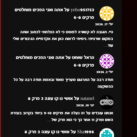
yeho951753
על
אתה ואני הפכים מוחלטים
פרקים 6-8
יולי 17, 2026
היי. תגובה לא קשורה לפוסט כי לא הצלחתי לכתוב אותה
במקום שרציתי. ניסיתי לראות כאן את אקדמיית הגיבורים שלי
עוד…
הראל שוחט
על
אתה ואני הפכים מוחלטים
פרקים 6-8
יולי 2, 2026
תודה רבה על התרגום מעריך מאוד ובאמת תודה רבה על כל
ההשקעה
natanel
על
אושי נו קו עונה 3 פרק 8
יוני 10, 2026
אנחנו עובדים על זה נעלה את פרקים 9-10 ביחד בקרוב בעזרת
השם ופרק 11 אחר כך כי הוא פרק של…
Sha1996
על
אושי נו קו עונה 3 פרק 8