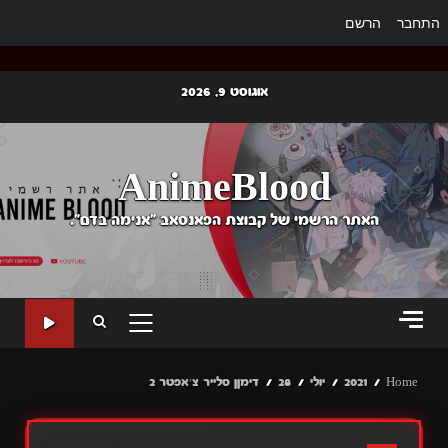
התחבר
הרשם
Ski
אוגוסט 9, 2026
t
conten
AnimeBlood
האתר הרשמי של קבוצת הפאנסאב "אנימה בדם".
PRIMARY
MENU
Home
2021
יולי
28
דימןן סלייר צ׳אפטר 2