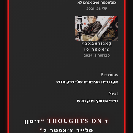
מצ'אפטר 246 אנחנו לא
יולי 26, 2021
מבטיחים שהיה תמיד
מנגה זה לכיף כמו האובות
והאמת אני חייב כבר
לעשות תפרק האחרון הוא
אחלה והוא מרגש זה על
משפחת טודורוקי והפרק
קאגוראבאצ'י
הבא יואו אני מתרגש אליו
צ'אפטר 10
כבר…
פברואר 3, 2024
POST
Previous
אקדמיית הגיבורים שלי פרק חדש
NAVIGATION
Next
סיירי גנסוקי פרק חדש
7 THOUGHTS ON “
דימןן
סלייר צ׳אפטר 2
”