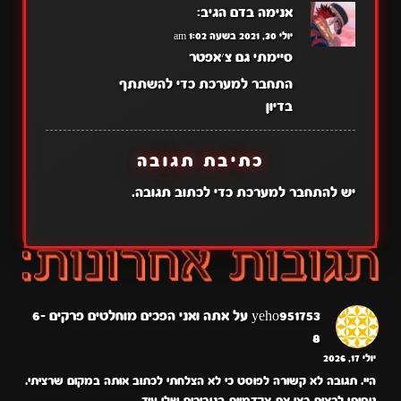
אנימה בדם
הגיב:
יולי 30, 2021 בשעה 1:02 am
סיימתי גם צ׳אפטר
התחבר למערכת כדי להשתתף
בדיון
כתיבת תגובה
יש
להתחבר למערכת
כדי לכתוב תגובה.
yeho951753
על
אתה ואני הפכים מוחלטים פרקים 6-
8
יולי 17, 2026
היי. תגובה לא קשורה לפוסט כי לא הצלחתי לכתוב אותה במקום שרציתי.
ניסיתי לראות כאן את אקדמיית הגיבורים שלי עוד…