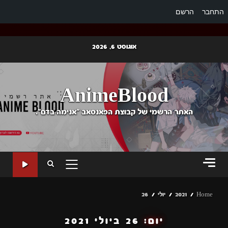
התחבר
הרשם
Ski
אוגוסט 6, 2026
t
conten
AnimeBlood
האתר הרשמי של קבוצת הפאנסאב "אנימה בדם".
PRIMARY
MENU
Home
2021
יולי
26
יום:
26 ביולי 2021