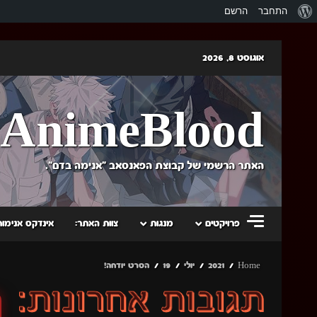
אודות
התחבר
הרשם
וורדפרס
Skip
אוגוסט 8, 2026
to
content
AnimeBlood
האתר הרשמי של קבוצת הפאנסאב "אנימה בדם".
פרויקטים
מנגות
צוות האתר:
אינדקס אנימות
Home
2021
יולי
19
הסרט יודחה!