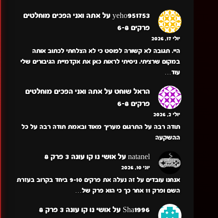
yeho951753
על
אתה ואני הפכים מוחלטים
פרקים 6-8
יולי 17, 2026
היי. תגובה לא קשורה לפוסט כי לא הצלחתי לכתוב אותה
במקום שרציתי. ניסיתי לראות כאן את אקדמיית הגיבורים שלי
עוד…
הראל שוחט
על
אתה ואני הפכים מוחלטים
פרקים 6-8
יולי 2, 2026
תודה רבה על התרגום מעריך מאוד ובאמת תודה רבה על כל
ההשקעה
natanel
על
אושי נו קו עונה 3 פרק 8
יוני 10, 2026
אנחנו עובדים על זה נעלה את פרקים 9-10 ביחד בקרוב בעזרת
השם ופרק 11 אחר כך כי הוא פרק של…
Sha1996
על
אושי נו קו עונה 3 פרק 8