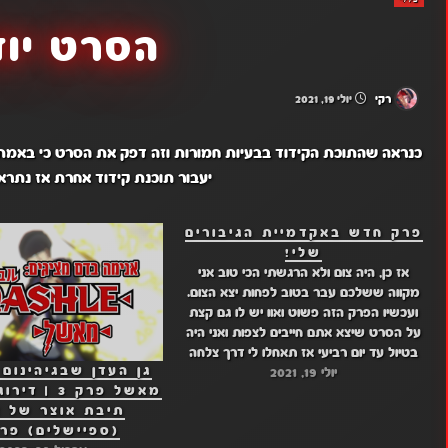
הסרט יוד
רקי
יולי 19, 2021
כנראה שהתוכת הקידוד בבעיות חמורות וזה דפק את הסרט כי באמת הסר
יעבור תוכנת קידוד אחרת אז נתרא
פרק חדש באקדמיית הגיבורים
שלי!
אז כן, היה צום ולא הרגשתי הכי טוב אני
מקווה ששלכם עבר בטוב לפחות יצא הצום.
ועכשיו הפרק הזה פשוט ואוו יש לו גם קצת
על הסרט שיצא אתם חייבים לצפות ואני היה
בטיול עד יום רביעי אז תאחלו לי דרך צלחה
יולי 19, 2021
אז הנה הפרק קישורים: דרייב: פרק 16 מגה:
מאשל פרק 3 |
…
תיבת אוצר של 
(ספיישלים) פרק 