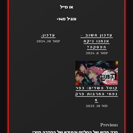
או מייל
והגיל מ14+
עדכון חשוב –
עדכון.
אנחנו ניקח
ינואר 10, 2024
הפסקה?
ינואר 8, 2024
קוטל השדים: כפר
נפחי החרבות פרק
6
מאי 18, 2023
POST
Previous
פרק חדש של הסליים והתיקון של הסדרה סיירי