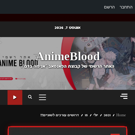
התחבר
הרשם
Ski
אוגוסט 7, 2026
t
conten
AnimeBlood
האתר הרשמי של קבוצת הפאנסאב "אנימה בדם".
PRIMARY
MENU
Home
2021
יולי
15
דרושים עורכים לשוניים!!!