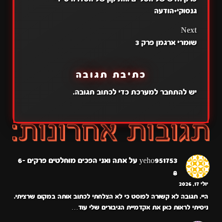
NAVIGATION
גנסוקי+הודעה
Next
שומרי ארגמן פרק 3
כתיבת תגובה
יש
להתחבר למערכת
כדי לכתוב תגובה.
yeho951753
על
אתה ואני הפכים מוחלטים פרקים 6-
8
יולי 17, 2026
היי. תגובה לא קשורה לפוסט כי לא הצלחתי לכתוב אותה במקום שרציתי.
ניסיתי לראות כאן את אקדמיית הגיבורים שלי עוד…