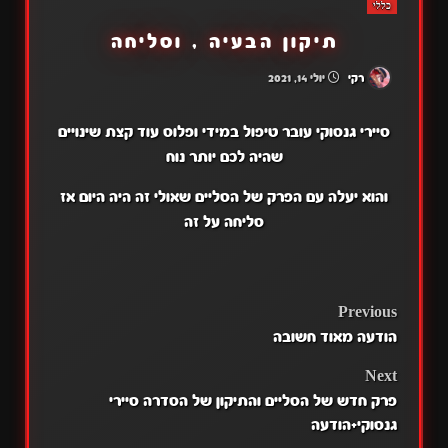
כללי
תיקון הבעיה , וסליחה
רקי
יולי 14, 2021
סיירי גנסוקי עובר טיפול במידי ופלוס עוד קצת שינויים
שהיה לכם יותר נוח
והוא יעלה עם הפרק של הסליים שאולי זה היה היום אז
סליחה על זה
POST
Previous
הודעה מאוד חשובה
NAVIGATION
Next
פרק חדש של הסליים והתיקון של הסדרה סיירי
גנסוקי+הודעה