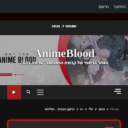
התחבר
הרשם
Ski
אוגוסט 7, 2026
t
conten
AnimeBlood
האתר הרשמי של קבוצת הפאנסאב "אנימה בדם".
PRIMARY
MENU
Home
2021
יולי
14
תיקון הבעיה , וסליחה