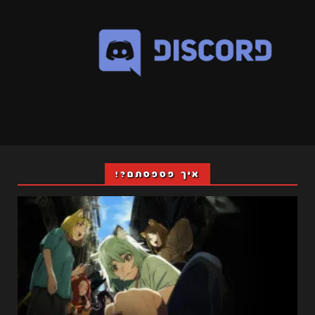
איך פספסתם?!