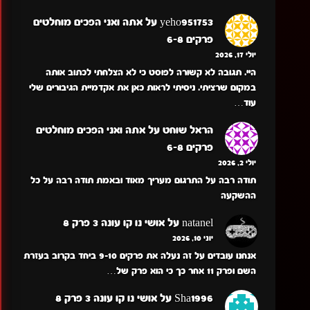
yeho951753
על
אתה ואני הפכים מוחלטים
פרקים 6-8
יולי 17, 2026
היי. תגובה לא קשורה לפוסט כי לא הצלחתי לכתוב אותה
במקום שרציתי. ניסיתי לראות כאן את אקדמיית הגיבורים שלי
עוד…
הראל שוחט
על
אתה ואני הפכים מוחלטים
פרקים 6-8
יולי 2, 2026
תודה רבה על התרגום מעריך מאוד ובאמת תודה רבה על כל
ההשקעה
natanel
על
אושי נו קו עונה 3 פרק 8
יוני 10, 2026
אנחנו עובדים על זה נעלה את פרקים 9-10 ביחד בקרוב בעזרת
השם ופרק 11 אחר כך כי הוא פרק של…
Sha1996
על
אושי נו קו עונה 3 פרק 8