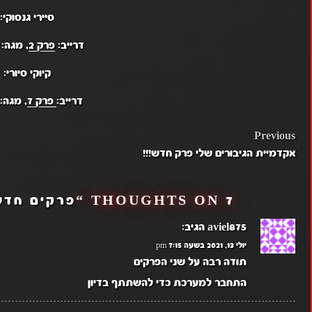
סיירי גנסוקי:
דרייב:
פרק 2
, מגה:
קיוקי סיורי:
דרייב:
פרק 7
, מגה:
POST
Previous
אקדמיית הגיבורים שלי פרק חדש!!!
NAVIGATION
7 THOUGHTS ON “
פרקים חדש
aviel875
הגיב:
יולי 13, 2021 בשעה 7:15 pm
תודה רבה על שני הפרקים
התחבר למערכת כדי להשתתף בדיון