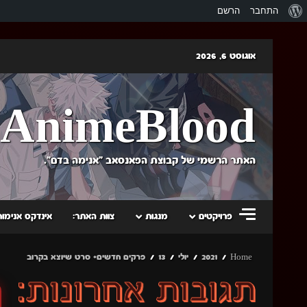
אודות
התחבר
הרשם
וורדפרס
Skip
אוגוסט 6, 2026
to
content
AnimeBlood
האתר הרשמי של קבוצת הפאנסאב "אנימה בדם".
פרויקטים
מנגות
צוות האתר:
אינדקס אנימות
Home
2021
יולי
13
פרקים חדשים+ סרט שיוצא בקרוב