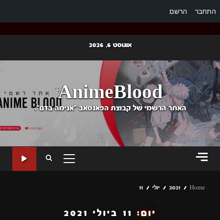
התחבר
הרשם
Ski
אוגוסט 6, 2026
t
conten
AnimeBlood
האתר הרשמי של קבוצת הפאנסאב "אנימה בדם".
PRIMARY
MENU
Home
2021
יולי
11
יום:
11 ביולי 2021