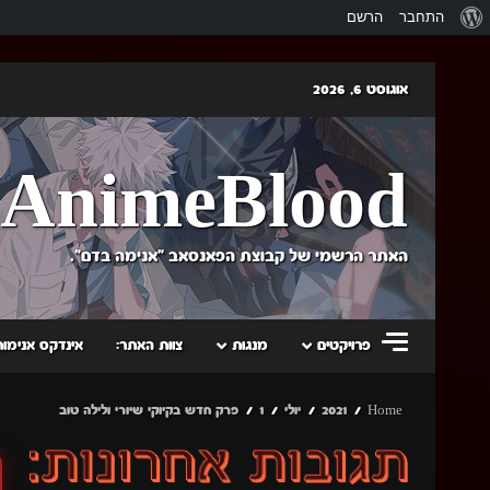
אודות
התחבר
הרשם
וורדפרס
Skip
אוגוסט 6, 2026
to
content
AnimeBlood
האתר הרשמי של קבוצת הפאנסאב "אנימה בדם".
פרויקטים
מנגות
צוות האתר:
אינדקס אנימות
Home
2021
יולי
1
פרק חדש בקיוקי שיורי ולילה טוב