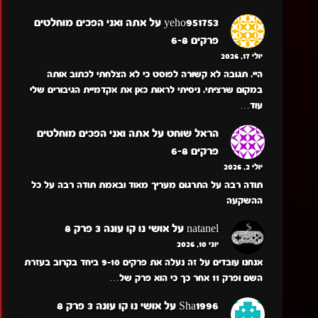
yeho951753
על
אתה ואני הפכים מוחלטים
פרקים 6-8
יולי 17, 2026
היי. תגובה לא קשורה לפוסט כי לא הצלחתי לכתוב אותה
במקום שרציתי. ניסיתי לראות כאן את אקדמיית הגיבורים שלי
עוד…
הראל שוחט
על
אתה ואני הפכים מוחלטים
פרקים 6-8
יולי 2, 2026
תודה רבה על התרגום מעריך מאוד ובאמת תודה רבה על כל
ההשקעה
natanel
על
אושי נו קו עונה 3 פרק 8
יוני 10, 2026
אנחנו עובדים על זה נעלה את פרקים 9-10 ביחד בקרוב בעזרת
השם ופרק 11 אחר כך כי הוא פרק של…
Sha1996
על
אושי נו קו עונה 3 פרק 8