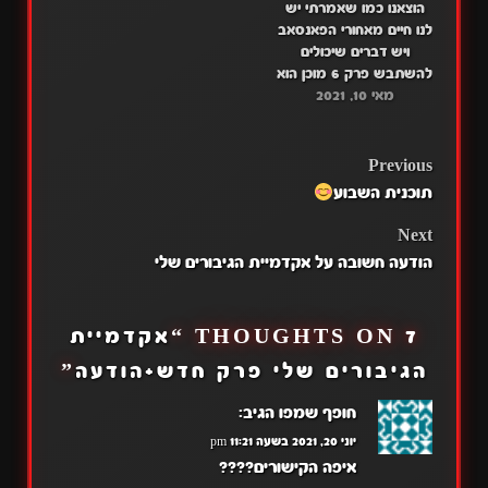
הוצאנו כמו שאמרתי יש
לנו חיים מאחורי הפאנסאב
ויש דברים שיכולים
להשתבש פרק 6 מוכן הוא
מאי 10, 2021
כבר באתר פרק 7 מחר
יעלה לאתר אני מקווה
מאוד שתעריכו כי זה
המבחנים שלנו וכל זה יש
POST
Previous
עלינו עומס אבל אנחנו
תוכנית השבוע
נעשה את ההכי טוב
NAVIGATION
קישורים לפרק
Next
: …
הודעה חשובה על אקדמיית הגיבורים שלי
7 THOUGHTS ON “
אקדמיית
הגיבורים שלי פרק חדש+הודעה
”
חופף שמפו
הגיב:
יוני 20, 2021 בשעה 11:21 pm
איפה הקישורים????