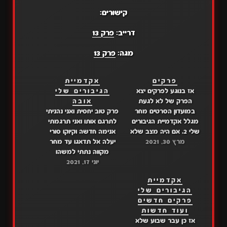
קישורים:
דרייב:
פרק 13
מגה:
פרק 13
פרקים
אקדמיית
אז בנוגע לפרקים יצא
הגיבורים שלי
הפרק של לא לגעת
אובה
במועדון הסרטים מחר
פרק טוב יחסית ואני נהניתי
מגלל אקדמיית הגיבורים
לתרגם אותו ואני תרגמתי
שלי 2. אם היה מצב שלא
אנימה חדשה וקיוקו סורי
מרץ 30, 2021
העלנו לכם ביום שהיה
יעלה אל תדאגו עד מחר
אמור להיות אז אל תדאגו
מקווה נתתי למשהו
זה היה בשבוע של הפרק
יוני 17, 2021
לתרגם אותו אבל היה לו
משהו אני אנסה מחר
אקדמיית
לתרגם והאנימה החדשה
הגיבורים שלי
זו אנימה שחבר שלי הציע
פרקים חדשים
יהודה היא מה זה טובה
ועוד חדשות
ומצחיקה אז הנה מתנת
אז כן עבר שבוע שלא
היום הולדת פרק…