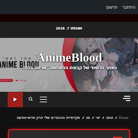
התחבר
הרשם
Ski
אוגוסט 7, 2026
t
conten
AnimeBlood
האתר הרשמי של קבוצת הפאנסאב "אנימה בדם".
PRIMARY
MENU
Home
2021
יוני
20
אקדמיית הגיבורים שלי פרק חדש+הודעה