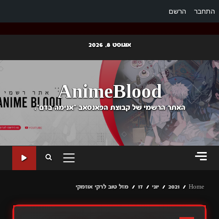
התחבר
הרשם
Ski
אוגוסט 8, 2026
t
conten
AnimeBlood
האתר הרשמי של קבוצת הפאנסאב "אנימה בדם".
PRIMARY
MENU
Home
2021
יוני
17
מזל טוב לרקי אוזמקי