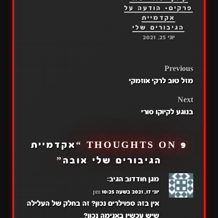
להווה בקיצור אחלה פרק
פרקים+ הודעה על
יש בפרק מאוד הרבה
אקדמיית
קומדיה אני מאוד (כמו
הגיבורים שלי
תמיד) נהניתי לתרגם
יוני 25, 2021
אותה. אבל זה היה…
POST
Previous
מזל טוב לרקי אוזמקי
NAVIGATION
Next
בנוגע לקיוקו סורי
9 THOUGHTS ON “
אקדמיית
הגיבורים שלי אובה
”
מגן חודדוב
הגיב:
יוני 17, 2021 בשעה 10:25 pm
אין בזה ספוילרים נכון? זה בחלק של העלילה
שיש עכשיו באנימה נכון?