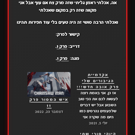
אה, אכלתי ראמן גליתי שזה מרק צח אם עוף אבל אני
מקווה שזה רק במקום שאכלתי
ואכלתי הרבה סושי זה היה טעים בלי עוד חפירות תהינו
קישור לפרק:
דרייב:
פרק 1
,
מגה:
פרק 1
,
אקדמיית
הגיבורים שלי
פרק אובה חדש!!!
אז כן, אני באמת רוצה
לעשות לכם את הכי טוב
איש המסור פרק
השבוע אבל יש דברים
11
שלפעמים נהרסים כמו
דצמבר 23, 2022
היום מה שקרה אני
יולי 5, 2021
מצטער על זה בואו לא
נדבר על העבר ונגיע ישר
קיוקי סורי שתי