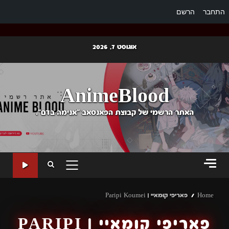
התחבר
הרשם
Ski
אוגוסט 7, 2026
t
conten
AnimeBlood
האתר הרשמי של קבוצת הפאנסאב "אנימה בדם".
PRIMARY
MENU
Home
פאריפי קומאיי | Paripi Koumei
פאריפי קומאיי | PARIPI