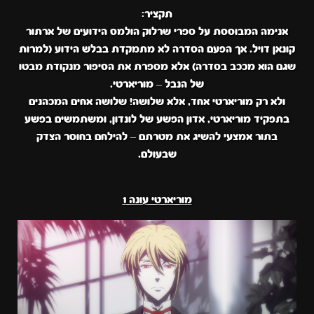
תקציר:
אנימה המבוססת על ספרי שרלוק הולמס הידועים של ארתור
קונאן דויל. אך הפעם הסדרה לא מתמקדת בבלש הידוע (למרות
שגם הוא מככב בסדרה) אלא מספרת את הסיפור מנקודת מבטו
של הנבל – מוריארטי.
ולא רק מוריארטי אחד, אלא שלושה! שלושה אחים המכהנים
בתפקיד מוריארטי, אדון הפשע של לונדון, ומשתמשים בפשע
בתור אמצעי להשיג את מטרתם – להילחם בחוסר הצדק
שבעולם.
מוריארטי עונה 1