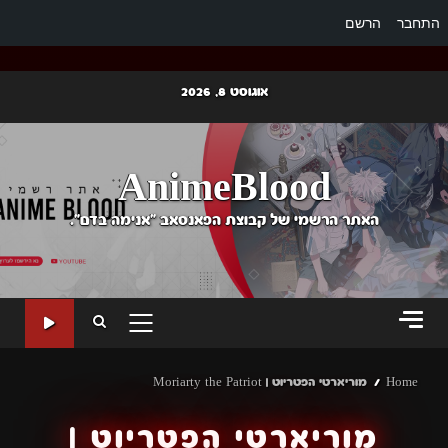
התחבר
הרשם
Ski
אוגוסט 8, 2026
t
conten
AnimeBlood
האתר הרשמי של קבוצת הפאנסאב "אנימה בדם".
PRIMARY
MENU
Home
מוריארטי הפטריוט | Moriarty the Patriot
מוריארטי הפטריוט |