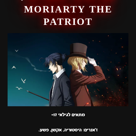
MORIARTY THE
PATRIOT
מתאים לגילאי 17+
ז'אנרים:
היסטוריה, אקשן, פשע.