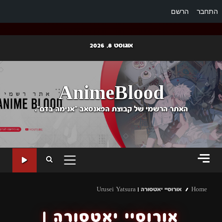
התחבר
הרשם
Ski
אוגוסט 8, 2026
t
conten
AnimeBlood
האתר הרשמי של קבוצת הפאנסאב "אנימה בדם".
PRIMARY
MENU
Home
אורוסיי יאטסורה | Urusei Yatsura
אורוסיי יאטסורה |