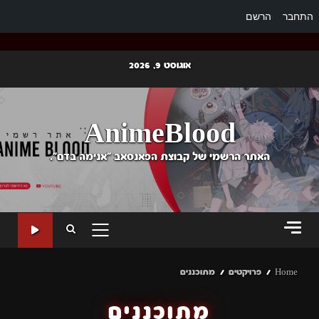
התחבר
הרשם
Ski
אוגוסט 9, 2026
t
conten
AnimeBlood
האתר הרשמי של קבוצת הפאנסאב "אנימה בדם".
PRIMARY
MENU
Home
פרויקטים
מתוכננים
מתוכננים