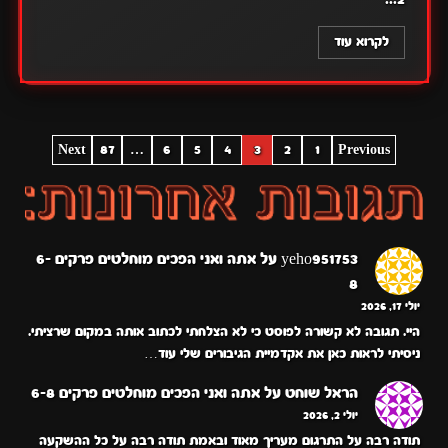
לקרוא עוד
POSTS
Next
87
…
6
5
4
3
2
1
Previous
PAGINATION
yeho951753
על
אתה ואני הפכים מוחלטים פרקים 6-
8
יולי 17, 2026
היי. תגובה לא קשורה לפוסט כי לא הצלחתי לכתוב אותה במקום שרציתי.
ניסיתי לראות כאן את אקדמיית הגיבורים שלי עוד…
הראל שוחט
על
אתה ואני הפכים מוחלטים פרקים 6-8
יולי 2, 2026
תודה רבה על התרגום מעריך מאוד ובאמת תודה רבה על כל ההשקעה