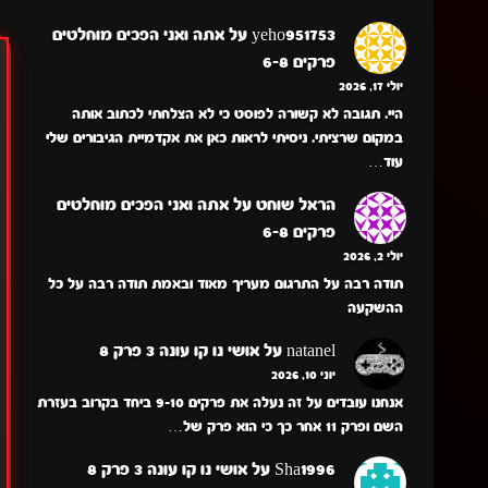
yeho951753
על
אתה ואני הפכים מוחלטים
פרקים 6-8
יולי 17, 2026
היי. תגובה לא קשורה לפוסט כי לא הצלחתי לכתוב אותה
במקום שרציתי. ניסיתי לראות כאן את אקדמיית הגיבורים שלי
עוד…
הראל שוחט
על
אתה ואני הפכים מוחלטים
פרקים 6-8
יולי 2, 2026
תודה רבה על התרגום מעריך מאוד ובאמת תודה רבה על כל
ההשקעה
natanel
על
אושי נו קו עונה 3 פרק 8
יוני 10, 2026
אנחנו עובדים על זה נעלה את פרקים 9-10 ביחד בקרוב בעזרת
השם ופרק 11 אחר כך כי הוא פרק של…
Sha1996
על
אושי נו קו עונה 3 פרק 8