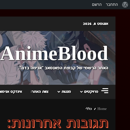
אודות
התחבר
הרשם
וורדפרס
Skip
אוגוסט 8, 2026
to
content
AnimeBlood
האתר הרשמי של קבוצת הפאנסאב "אנימה בדם".
פרויקטים
מנגות
צוות האתר:
אינדקס אנימות
Home
כללי