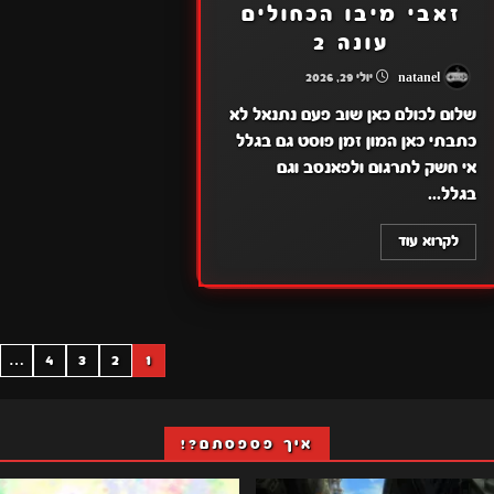
זאבי מיבו הכחולים
עונה 2
natanel
יולי 29, 2026
שלום לכולם כאן שוב פעם נתנאל לא
כתבתי כאן המון זמן פוסט גם בגלל
אי חשק לתרגום ולפאנסב וגם
בגלל...
לקרוא עוד
POSTS
…
4
3
2
1
INATION
איך פספסתם?!