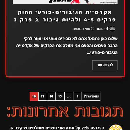
אקדמיית הגיבורים-פורעי החוק
פרקים 4-5 ולהיות גיבור X פרק 3
natanel
מאי 7, 2025
שלום כאן נתנאל אתם לא מכירים אותי אני עוזר לרקי
הרבה פעמים והפעם אני מעלה את הפרקים של אקדמיית
הגיבורים-פורעי...
לקרוא עוד
POSTS
18
17
16
15
…
1
Previous
PAGINATION
yeho951753
על
אתה ואני הפכים מוחלטים פרקים 6-