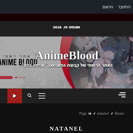
התחבר
הרשם
Ski
אוגוסט 10, 2026
t
conten
AnimeBlood
האתר הרשמי של קבוצת הפאנסאב "אנימה בדם".
PRIMARY
MENU
Page 18
natanel
Home
NATANEL