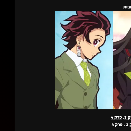
ובות
 3
,
פרק 4
3
,
פרק 4