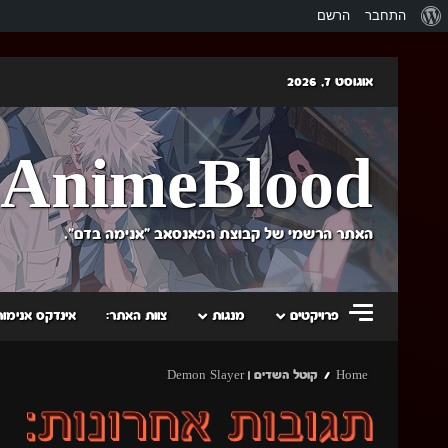
אודות
התחבר
הרשם
וורדפרס
Skip
אוגוסט 7, 2026
to
content
AnimeBlood
האתר הרשמי של קבוצת הפאנסאב "אנימה בדם".
פרויקטים
מנגות
צוות האתר:
אינדקס אנימות
Home
קוטל השדים | Demon Slayer