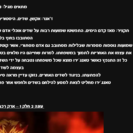
מתאים מגיל: 13+
ז’אנר:
אקשן, שדים, היסטוריה,
תקציר
: מאז קדם הימים, התפשטו שמועות רבות על שדים אוכלי אדם ש
הסתובבו בחוץ בלי
שמועות נוספות מספרות שבלילות מסתובב גם אדם מסתורי, אשר קוטל את
את עצמו את האחריות לתמוך במשפחתו. למרות שחייהם היו מלאים בטרגד
כל זה התנפץ כאשר טאנג’ירו מוצא שכל משפחתו נטבחה על ידי השדי
בעצמה לשד.
להפתעתו, בניגוד לשדים האחרים, נזוקו עדיין מראה ס
טאנג’ירו מחליט לצאת למסע להילחם בשדים ולחפש אחר פתר
עונה 2 חלק 1 – ארק רכבת האינסוף