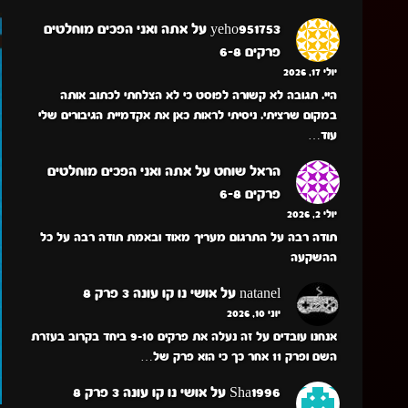
yeho951753
על
אתה ואני הפכים מוחלטים
פרקים 6-8
יולי 17, 2026
היי. תגובה לא קשורה לפוסט כי לא הצלחתי לכתוב אותה
במקום שרציתי. ניסיתי לראות כאן את אקדמיית הגיבורים שלי
עוד…
הראל שוחט
על
אתה ואני הפכים מוחלטים
פרקים 6-8
יולי 2, 2026
תודה רבה על התרגום מעריך מאוד ובאמת תודה רבה על כל
ההשקעה
natanel
על
אושי נו קו עונה 3 פרק 8
יוני 10, 2026
אנחנו עובדים על זה נעלה את פרקים 9-10 ביחד בקרוב בעזרת
השם ופרק 11 אחר כך כי הוא פרק של…
Sha1996
על
אושי נו קו עונה 3 פרק 8