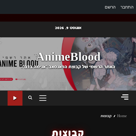
התחבר
הרשם
Ski
אוגוסט 9, 2026
t
conten
AnimeBlood
האתר הרשמי של קבוצת הפאנסאב "אנימה בדם".
PRIMARY
MENU
Home
קבוצות
קבוצות