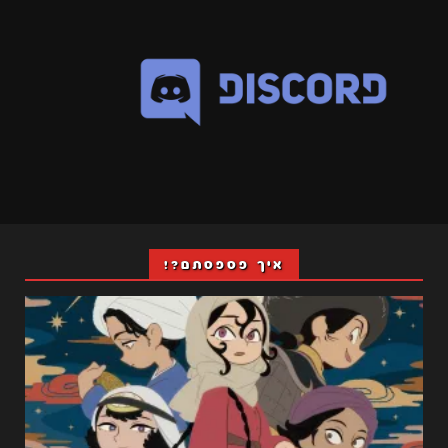
איך פספסתם?!