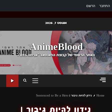
התחבר
הרשם
Ski
אוגוסט 7, 2026
t
conten
AnimeBlood
האתר הרשמי של קבוצת הפאנסאב "אנימה בדם".
PRIMARY
MENU
Home
נידון להיות גיבור | Sentenced to Be a Hero
נידון להיות גיבור |