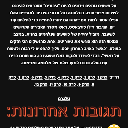
על פשעים נוראים נידונים להיות "גיבורים" ומוכרחים להיכנס
לשירות צבאי חובה במלחמה מול אדוני השדים. לאסירים האלו
אפילו אסור למות-אם ייהרגו הם יחזרו לתחייה כדי להילחם עוד
יום. הגיבור זיילו פורבאטס, ראש מסדר האבירים הקדושים
לשעבר, מוביל יחידה של פושעים שנלחמים בחזית. במצב
הנואש הזה הוא פוגש את טאוריטה, אחת מהנשקים הכי חזקים
בעולם. "כאשר האויב האחרון יובס, עליך להחמיא לי רבות ולטפוח
על ראשי". בכדי לשרוד ולנקום באלו שפגעו בו, הוא חותם ברית
עם האלה ונכנס למערבולת של מלחמה ומזימות.
דרייב:
פרק 1
,
פרק 2
,
פרק 3
,
פרק 4
,
פרק 5
,
פרק 6
,
פרק 7
,
פרק
8
,
פרק 9
,
פרק 10
,
פרק 11
,
פרק 12
.
טלגרם
yeho951753
על
אתה ואני הפכים מוחלטים פרקים 6-