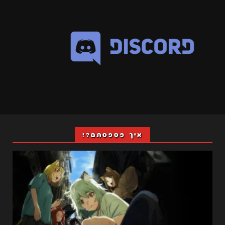
איך פספסתם?!