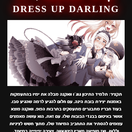
DRESS UP DARLING
תקציר: תלמיד התיכון גוג’ו וואקנה מבלה את ימיו בהתעמקות
באמנות יצירת בובת הינה, עם חלום להגיע לרמה שהגיע סבו.
בעוד חבריו מתבגרים מתעסקים בתרבות הפופ, וואקנה מוצא
אושר באיטום בבגדי הבובות שלו. עם זאת, הוא עושה מאמצים
עצומים להסתיר את התחביב המיוחד שלו, מתוך חשש לציניות
וללעג. ואז מופיעה מארין קיטגאווה, צעירה יפיפייה במיוחד,