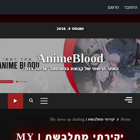
התחבר
הרשם
Ski
אוגוסט 9, 2026
t
conten
AnimeBlood
האתר הרשמי של קבוצת הפאנסאב "אנימה בדם".
PRIMARY
MENU
Home
יקירתי מתלבשת | My dress up darling
יקירתי מתלבשת | MY