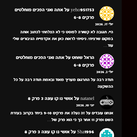
yeho951753
על
אתה ואני הפכים מוחלטים
פרקים 6-8
יולי 17, 2026
היי. תגובה לא קשורה לפוסט כי לא הצלחתי לכתוב אותה
במקום שרציתי. ניסיתי לראות כאן את אקדמיית הגיבורים שלי
עוד…
הראל שוחט
על
אתה ואני הפכים מוחלטים
פרקים 6-8
יולי 2, 2026
תודה רבה על התרגום מעריך מאוד ובאמת תודה רבה על כל
ההשקעה
natanel
על
אושי נו קו עונה 3 פרק 8
יוני 10, 2026
אנחנו עובדים על זה נעלה את פרקים 9-10 ביחד בקרוב בעזרת
השם ופרק 11 אחר כך כי הוא פרק של…
Sha1996
על
אושי נו קו עונה 3 פרק 8