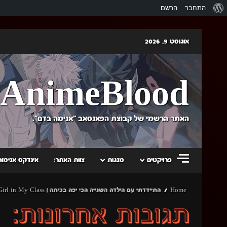
אודות
התחבר
הרשם
וורדפרס
Skip
אוגוסט 9, 2026
to
content
AnimeBlood
האתר הרשמי של קבוצת הפאנסאב "אנימה בדם".
פרויקטים
מנגות
צוות האתר:
אינדקס אנימות
Home
התיידדתי עם הילדה השנייה הכי יפה בכיתה | I Made Friends with the Second Prettiest Girl in My Class