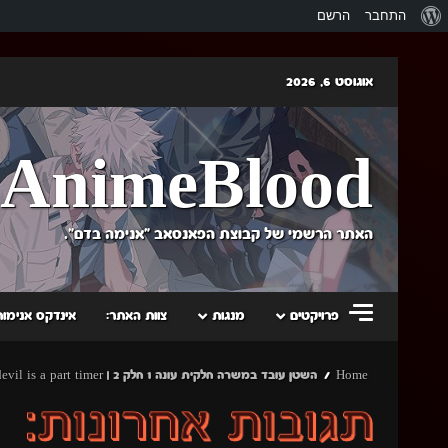
אודות
התחבר
הרשם
וורדפרס
Skip
אוגוסט 6, 2026
to
content
AnimeBlood
האתר הרשמי של קבוצת הפאנסאב "אנימה בדם".
פרויקטים
מנגות
צוות האתר:
אינדקס אנימות
Home
השטן עובד במשרה חלקית עונה 1 חלק 2 | The devil is a part timer