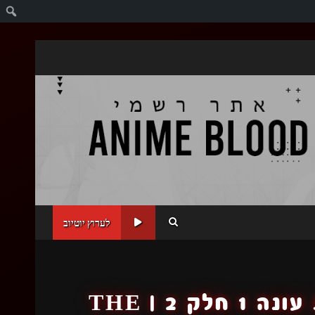
ח
לערוץ יוטיוב
השטן עובד במשרה חלקית עונה 1 חלק 2 | THE