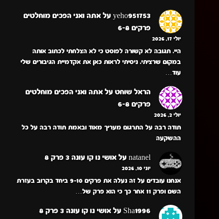
yeho951753
על
אתה ואני הפכים מוחלטים
פרקים 6-8
יולי 17, 2026
היי. תגובה לא קשורה לפוסט כי לא הצלחתי לכתוב אותה
במקום שרציתי. ניסיתי לראות כאן את אקדמיית הגיבורים שלי
עוד…
הראל שוחט
על
אתה ואני הפכים מוחלטים
פרקים 6-8
יולי 2, 2026
תודה רבה על התרגום מעריך מאוד ובאמת תודה רבה על כל
ההשקעה
natanel
על
אושי נו קו עונה 3 פרק 8
יוני 10, 2026
אנחנו עובדים על זה נעלה את פרקים 9-10 ביחד בקרוב בעזרת
השם ופרק 11 אחר כך כי הוא פרק של…
Sha1996
על
אושי נו קו עונה 3 פרק 8