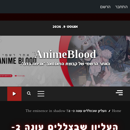
התחבר
הרשם
Ski
אוגוסט 9, 2026
t
conten
AnimeBlood
האתר הרשמי של קבוצת הפאנסאב "אנימה בדם".
PRIMARY
MENU
Home
העליון שבצללים עונה 2- The eminence in shadow S2
העליון שבצללים עונה 2-