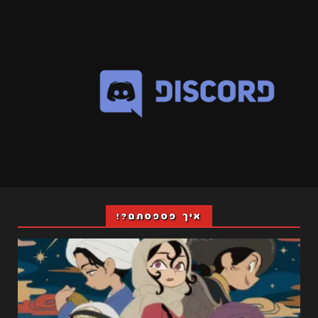
איך פספסתם?!