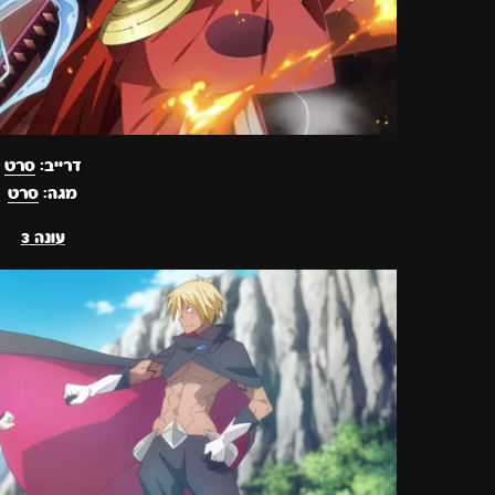
דרייב:
סרט
מגה:
סרט
עונה 3