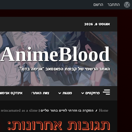
אודות
התחבר
הרשם
וורדפרס
Skip
אוגוסט 8, 2026
to
content
AnimeBlood
האתר הרשמי של קבוצת הפאנסאב "אנימה בדם".
פרויקטים
מנגות
צוות האתר:
אינדקס אנימות
Home
המקרה בו חזרתי לחיים בתור סליים | That time I got reincarnated as a slime