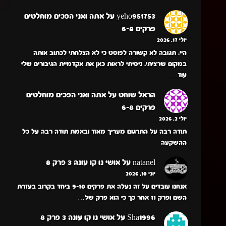
yeho951753
על
אתה ואני הפכים מוחלטים
פרקים 6-8
יולי 17, 2026
היי. תגובה לא קשורה לפוסט כי לא הצלחתי לכתוב אותה
במקום שרציתי. ניסיתי לראות כאן את אקדמיית הגיבורים שלי
עוד…
הראל שוחט
על
אתה ואני הפכים מוחלטים
פרקים 6-8
יולי 2, 2026
תודה רבה על התרגום מעריך מאוד ובאמת תודה רבה על כל
ההשקעה
natanel
על
אושי נו קו עונה 3 פרק 8
יוני 10, 2026
אנחנו עובדים על זה נעלה את פרקים 9-10 ביחד בקרוב בעזרת
השם ופרק 11 אחר כך כי הוא פרק של…
Sha1996
על
אושי נו קו עונה 3 פרק 8