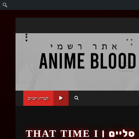
ח
לערוץ יוטיוב
המקרה בו חזרתי לחיים בתור סליים | THAT TIME I