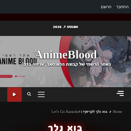
התחבר
הרשם
Ski
אוגוסט 7, 2026
t
conten
AnimeBlood
האתר הרשמי של קבוצת הפאנסאב "אנימה בדם".
PRIMARY
MENU
Home
בוא נלך לקריוקי! | !Let's Go Karaoke
בוא נלך