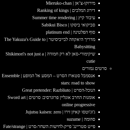
מירוקו-צ’אן | Mieruko-chan
דירוג המלכים | Ranking of kings
עיבוד קיץ | Summer time rendering
סביקואי ביסקו | Sabikui Bisco
סוף הפלטינה | platinum end
מדריך היאקוזה לבייביסיטר | The Yakuza's Guide to
Babysitting
שיקימורי-סאן לא רק חמודה | Shikimori's not just a
cutie
סרטים גמורים
אנסמבל סטארז הסרט – המסע אל המופע | Ensemble
stars: road to show
הנוכל-הסרט | Great pretender: Razbliuto
אומנות החרב אונליין פרוגרסיב: סרטים | Sword art
online progressive
ג'וג'וטסו קאיזן זירו | Jujutsu kaisen: zero
סוזומה | suzume
פייט סטריינג' פייק-לחישות השחר-סרט | Fate/strange