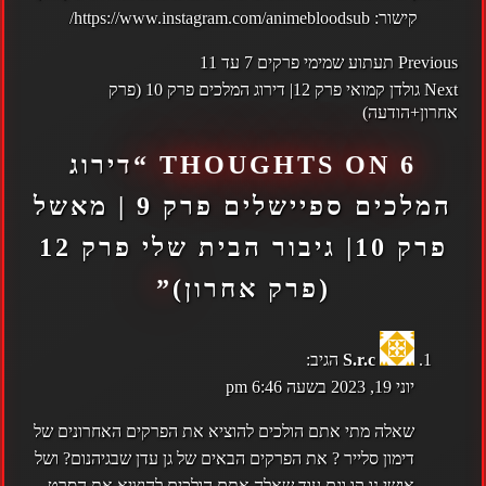
קישור:
https://www.instagram.com/animebloodsub/
POST
Previous
תעתוע שמימי פרקים 7 עד 11
NAVIGATION
Next
גולדן קמואי פרק 12| דירוג המלכים פרק 10 (פרק
אחרון+הודעה)
6 THOUGHTS ON “
דירוג
המלכים ספיישלים פרק 9 | מאשל
פרק 10| גיבור הבית שלי פרק 12
(פרק אחרון)
”
S.r.c
הגיב:
יוני 19, 2023 בשעה 6:46 pm
שאלה מתי אתם הולכים להוציא את הפרקים האחרונים של
דימון סלייר ? את הפרקים הבאים של גן עדן שבגיהנום? ושל
אושי נו קו וגם עוד שאלה אתם הולכים להוציא את הסרט