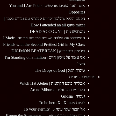
אתה ואני הפכים מוחלטים | You and I Are Polar
Opposites
הפעם ההיא שהלכתי לדייט קבוצתי עם גברים בלבד |
How I attended an all guys mixer
משתמש מת | DEAD ACCOUNT
התיידדתי עם הילדה השנייה הכי יפה בכיתה | I Made
Friends with the Second Prettiest Girl in My Class
דיג'ימון ביטברייק | DIGIMON BEATBREAK
אני עומד על מיליון חיים | I'm Standing on a million
lives
טיפות האל | The Drops of God
פרויקטים גמורים
אטלייה כובע הקוסמת | Witch Hat Atelier
זאבי מיבו הכחולים | Ao no Miburo
גנוסיה | Gnosia
להיות גיבור To be hero X | X
אל הנצח שלך עונה 3 | To your eternity
קונון המכשף יכול לראות | Kunon the Sorcerer can