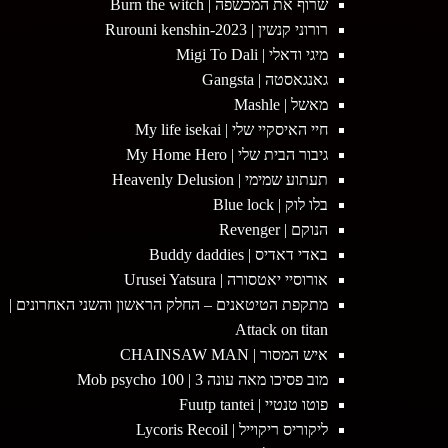
שרוף את המכשפה | Burn the witch
רורוני קנשין | 2023-Rurouni kenshin
מיגי ודאלי | Migi To Dali
גאנגאסטה | Gangsta
מאשל | Mashle
חיי האיסקיי שלי | My life isekai
גיבור הבית שלי | My Home Hero
תעתוע שמימי | Heavenly Delusion
בלו לוק | Blue lock
הנוקם | Revenger
באדי דאדיס | Buddy daddies
אורוסיי יאטסורה | Urusei Yatsura
מתקפת הטיטאנים – החלק הראשון והשני האחרונים |
Attack on titan
איש המסור | CHAINSAW MAN
מוב פסיכו מאה עונה 3 | Mob psycho 100
פוטו טנטיי | Fuutp tantei
ליקוריס ריקוייל | Lycoris Recoil