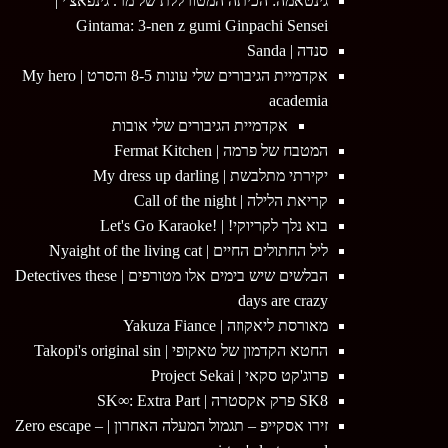
גינטאמה: הכיתה המטורללת של מר. גינפאצ'י |
Gintama: 3-nen z gumi Ginpachi Sensei
סנדה | Sanda
אקדמיית הגיבורים שלי עונות 8-5 והסרט | My hero
academia
אקדמיית הגיבורים שלי אובות
המטבח של פרמה | Fermat Kitchen
יקירתי מתלבשת | My dress up darling
קריאת הלילה | Call of the night
בוא נלך לקריוקי! | !Let's Go Karaoke
ליל החתולים החיים | Nyaight of the living cat
הבלשים שיש בימים אלו מטורפים | Detectives these
days are crazy
מאורסת ליאקוזה | Yakuza Fiance
החטא הקדמון של טאקופי | Takopi's original sin
פרוג'קט סקאי | Project Sekai
SK8 פרק אקסטרה | SK∞: Extra Part
זירו אסקייפ – תגמול המעלה האחרון | Zero escape –