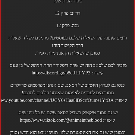
גיבור הבית שלי:
דרייב:
פרק 12
מגה:
פרק 12
רוצים שנענה על השאלות שלכם בפוסטים? מוזמנים לשלוח שאלות
דרך
הקישור הזה
!
כמובן שהשאלות הן אנונימיות לגמרי.
מזכיר לכם שלסאב הזה יש שרת
דיסקורד
תחת הניהול של בן ונעם.
קישור:
https://discord.gg/b8etJHPYP3
כנסו גם לערוץ ה
יוטיוב
של הסאב, שם אנחנו מפרסמים טריילרים
מתורגמים לעברית לאנימות שאנחנו הולכים לתרגם!
קישור:
//www.youtube.com/channel/UCY0sHaa8lB9crfOume1YtOA
יש גם עמוד
טיקטוק
בשביל הסאב ששם יש כל מיני שיט!
קישור:
https://www.tiktok.com/@animeintheblood
וכמובן שיש גם את
האינסטגרם
שלנו! תעיפו מבט הוא חדש (סוד)